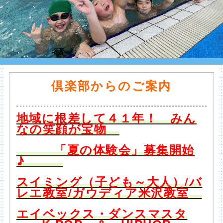
倶楽部からのご案内
地域に根差して４１年！ みん
なの笑顔が宝物
「夏の体験会」募集開始
♪
スイミング（子ども～大人）/バ
レエ教室/ガウディア米沢教室
エイベックス・ダンスマスタ