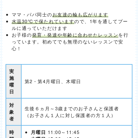
ママ・パパ同士の
お友達の輪も広がります
水温30℃で保たれています
ので、1年を通してプー
ルに通っていただけます
お子様の
発育・発達や年齢に合わせたレッスン
を行
っています。初めてでも無理のないレッスンで安
心！
実
施
第2・第4月曜日、木曜日
曜
日
対
生後６ヵ月～3歳までのお子さんと保護者
象
（お子さん１人に対し保護者の方１人）
者
時
月曜日
11:00～11:45