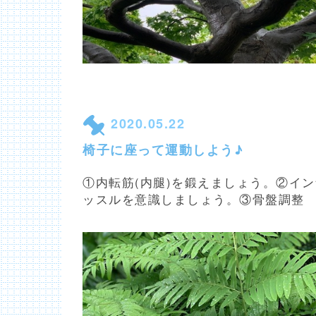
2020.05.22
椅子に座って運動しよう♪
①内転筋(内腿)を鍛えましょう。②イ
ッスルを意識しましょう。③骨盤調整