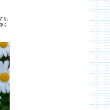
②股
節を