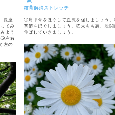
猫背解消ストレッチ
、長座
①肩甲骨をほぐして血流を促しましょう。
やってみ
関節をほぐしましょう。③太もも裏、股関
てみよう
伸ばしていきましょう。
う⑤左右
て左の