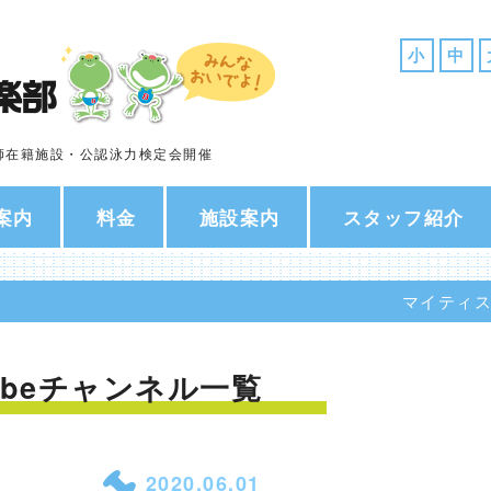
小
中
師在籍施設・公認泳力検定会開催
案内
料金
施設案内
スタッフ紹介
マイティ
tubeチャンネル
一覧
2020.06.01