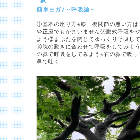
簡単ヨガ♪～呼吸編～
①基本の座り方※膝、復関節の悪い方は
や正座でもかまいません②腹式呼吸を
よう③まぶたを閉じてゆっくり呼吸し
④腕の動きに合わせて呼吸をしてみよ
の鼻で呼吸をしてみよう※右の鼻で吸っ
鼻で吐く